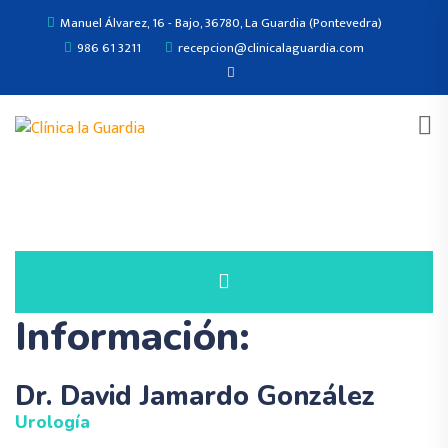
Manuel Álvarez, 16 - Bajo, 36780, La Guardia (Pontevedra)
986 61 3211
recepcion@clinicalaguardia.com
Información:
Dr. David Jamardo González
Urología